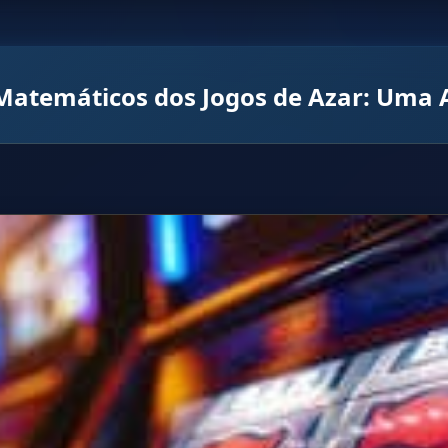
atemáticos dos Jogos de Azar: Uma 