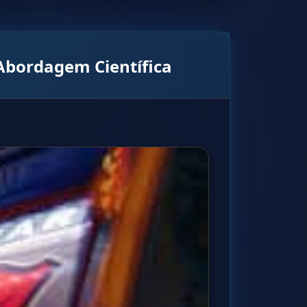
Abordagem Científica