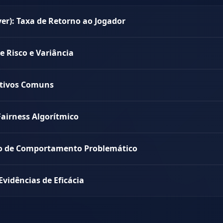
yer): Taxa de Retorno ao Jogador
de Risco e Variância
nitivos Comuns
Fairness Algorítmico
ção de Comportamento Problemático
vidências de Eficácia