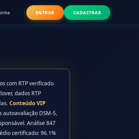
forma
ENTRAR
CADASTRAR
dos com RTP verificado
lover, dados RTP
das.
Conteúdo VIP
s autoavaliação DSM-5,
sponsável. Análise 847
dio certificado: 96.1%