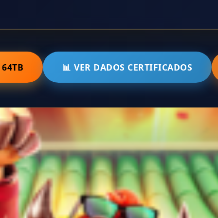
 64TB
📊 VER DADOS CERTIFICADOS