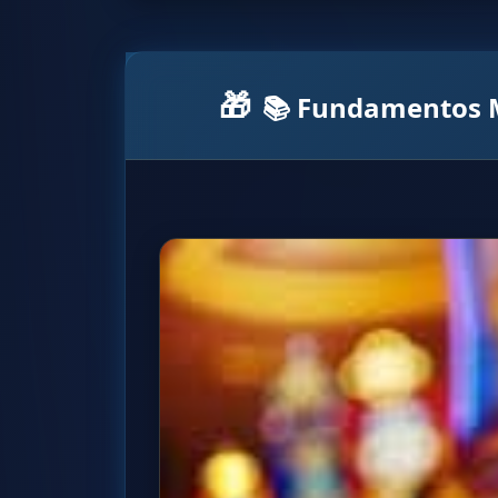
📚 Fundamentos M